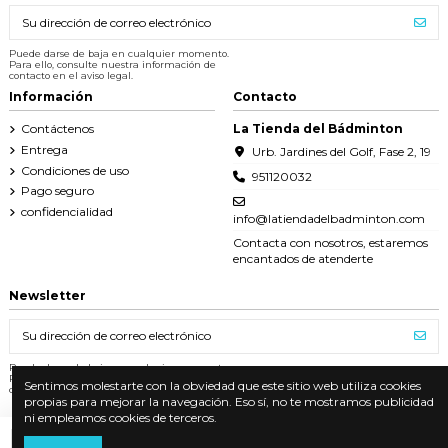
Puede darse de baja en cualquier momento.
Para ello, consulte nuestra información de
contacto en el aviso legal.
Información
Contacto
Contáctenos
La Tienda del Bádminton
Entrega
Urb. Jardines del Golf, Fase 2, 19
Condiciones de uso
951120032
Pago seguro
confidencialidad
info@latiendadelbadminton.com
Contacta con nosotros, estaremos
encantados de atenderte
Newsletter
Puede darse de baja en cualquier momento.
Para ello, consulte nuestra información de
Sentimos molestarte con la obviedad que este sitio web utiliza cookies
contacto en el aviso legal.
propias para mejorar la navegación. Eso sí, no te mostramos publicidad
ni empleamos cookies de terceros.