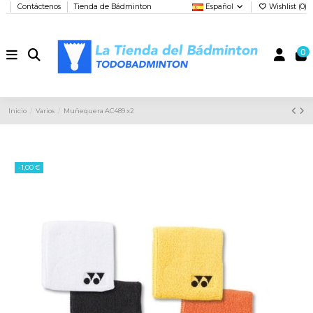
Contáctenos
Tienda de Bádminton
Español
Wishlist (
0
)
0
Inicio
Varios
Muñequera AC489 x2
-1,00 €