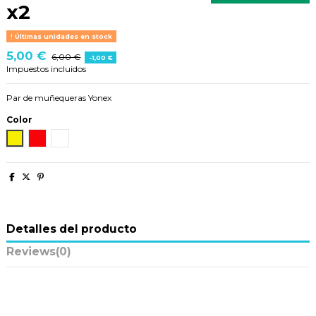
x2
Últimas unidades en stock
5,00 €
6,00 €
-1,00 €
Impuestos incluidos
Par de muñequeras Yonex
Color
Amarillo
Rojo
Blanco
Detalles del producto
Reviews
(0)