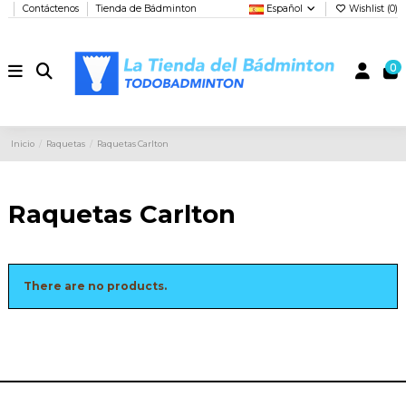
Contáctenos
Tienda de Bádminton
Español
Wishlist (
0
)
0
Inicio
Raquetas
Raquetas Carlton
Raquetas Carlton
There are no products.