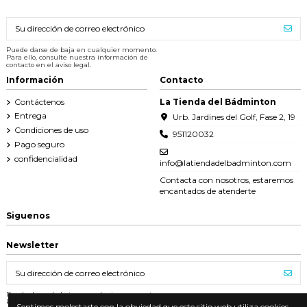
Puede darse de baja en cualquier momento.
Para ello, consulte nuestra información de
contacto en el aviso legal.
Información
Contacto
Contáctenos
La Tienda del Bádminton
Entrega
Urb. Jardines del Golf, Fase 2, 19
Condiciones de uso
951120032
Pago seguro
confidencialidad
info@latiendadelbadminton.com
Contacta con nosotros, estaremos
encantados de atenderte
Siguenos
Newsletter
Puede darse de baja en cualquier momento.
Para ello, consulte nuestra información de
Sentimos molestarte con la obviedad que este sitio web utiliza cookies