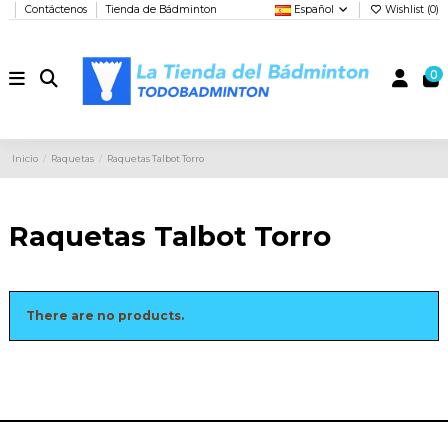
Contáctenos
Tienda de Bádminton
Español
Wishlist (
0
)
0
Inicio
Raquetas
Raquetas Talbot Torro
Raquetas Talbot Torro
There are no products.