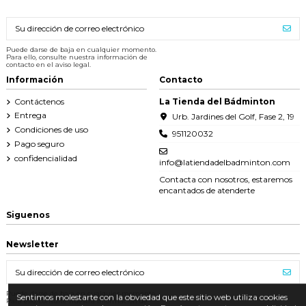
Puede darse de baja en cualquier momento.
Para ello, consulte nuestra información de
contacto en el aviso legal.
Información
Contacto
Contáctenos
La Tienda del Bádminton
Entrega
Urb. Jardines del Golf, Fase 2, 19
Condiciones de uso
951120032
Pago seguro
confidencialidad
info@latiendadelbadminton.com
Contacta con nosotros, estaremos
encantados de atenderte
Siguenos
Newsletter
Sentimos molestarte con la obviedad que este sitio web utiliza cookies
Puede darse de baja en cualquier momento.
Para ello, consulte nuestra información de
propias para mejorar la navegación. Eso sí, no te mostramos publicidad