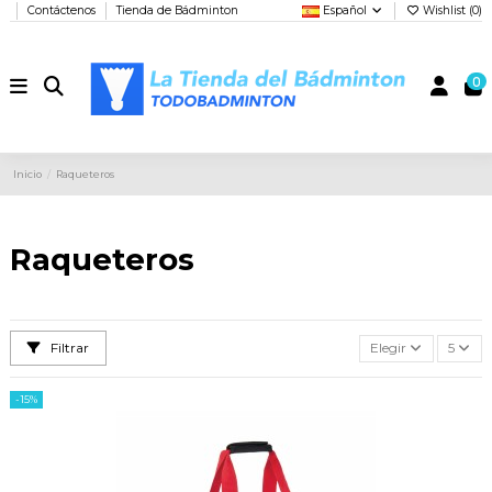
Contáctenos
Tienda de Bádminton
Español
Wishlist (
0
)
0
Inicio
Raqueteros
Raqueteros
Filtrar
Elegir
5
-15%