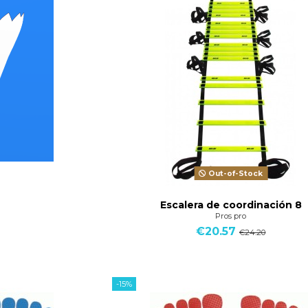
Out-of-Stock
Escalera de coordinación 8
Pros pro
€20.57
€24.20
-15%