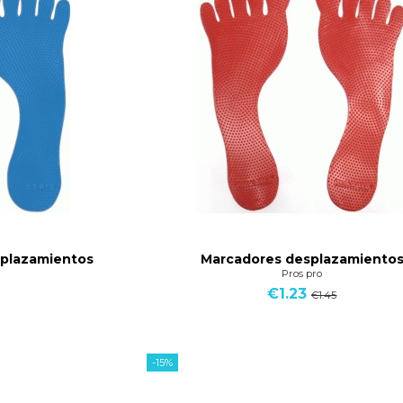
splazamientos
Marcadores desplazamiento
Pros pro
€1.23
€1.45
-15%