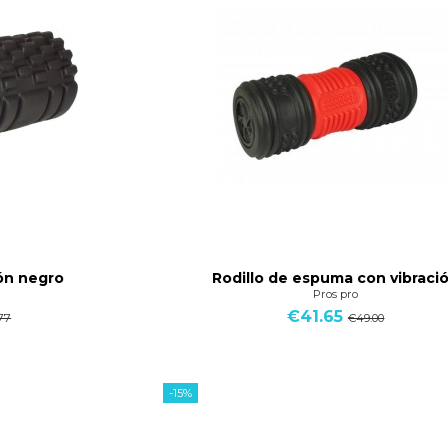
ión negro
Rodillo de espuma con vibraci
Pros pro
€41.65
77
€49.00
-15%