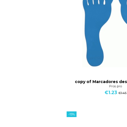
copy of Marcadores de
Pros pro
€1.23
€1.45
-15%