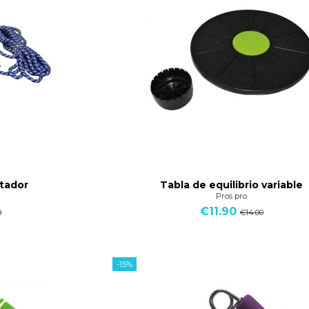
tador
Tabla de equilibrio variable
Pros pro
€11.90
0
€14.00
-15%