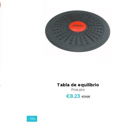
s
Tabla de equilibrio
Pros pro
€8.23
€9.68
-15%