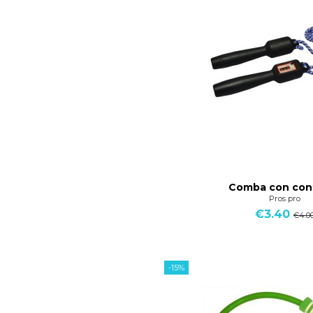
Comba con con
Pros pro
€3.40
€4.0
-15%