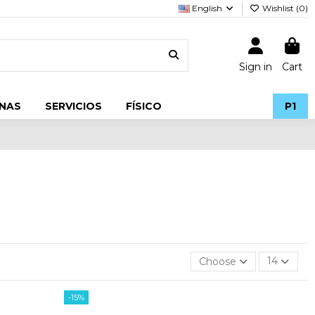
English
Wishlist (
0
)
Sign in
Cart
NAS
SERVICIOS
FÍSICO
P1
Choose
14
-15%