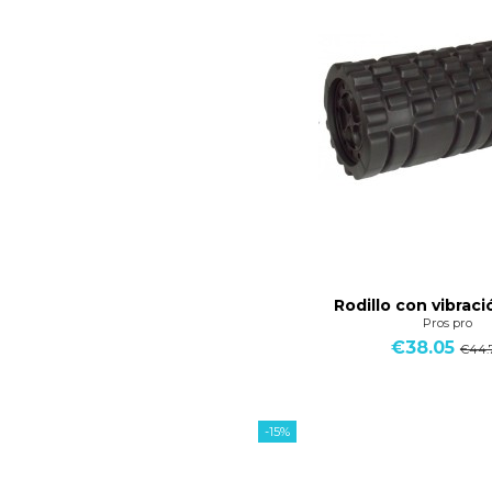
Rodillo con vibrac
Pros pro
€38.05
€44.
-15%