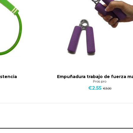
istencia
Empuñadura trabajo de fuerza m
Pros pro
€2.55
€3.00