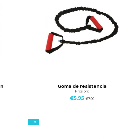
ón
Goma de resistencia
Pros pro
€5.95
€7.00
-15%